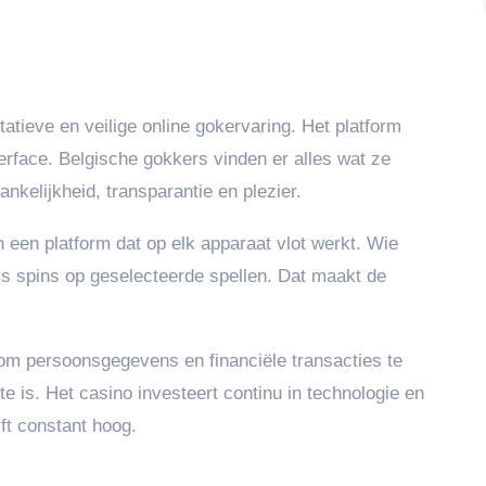
ië
atieve en veilige online gokervaring. Het platform
erface. Belgische gokkers vinden er alles wat ze
ankelijkheid, transparantie en plezier.
 een platform dat op elk apparaat vlot werkt. Wie
is spins op geselecteerde spellen. Dat maakt de
om persoonsgegevens en financiële transacties te
is. Het casino investeert continu in technologie en
jft constant hoog.