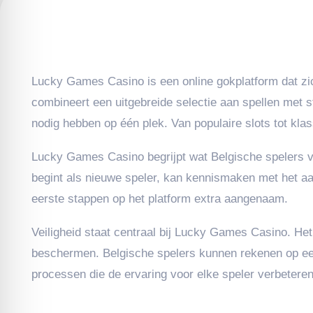
L
Lucky Games Casino is een online gokplatform dat zich
combineert een uitgebreide selectie aan spellen met s
nodig hebben op één plek. Van populaire slots tot klass
Lucky Games Casino begrijpt wat Belgische spelers ve
begint als nieuwe speler, kan kennismaken met het aa
eerste stappen op het platform extra aangenaam.
Veiligheid staat centraal bij Lucky Games Casino. He
beschermen. Belgische spelers kunnen rekenen op een 
processen die de ervaring voor elke speler verbeteren. 