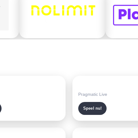
me
Speed Auto Roulette
Pragmatic Live
Speel nu!
 Blackjack
Double Ball Roulette