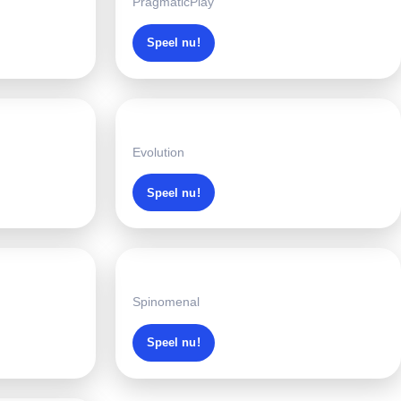
PragmaticPlay
Speel nu!
Funky Time
Evolution
Speel nu!
Book Of Rebirth
Spinomenal
Speel nu!