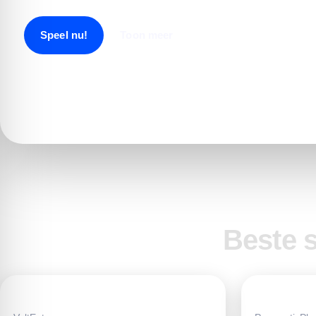
Speel nu!
Toon meer
Beste 
25 Coins
Sweet Bo