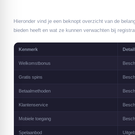
Overzicht voor Belgische spe
Hieronder vind je een beknopt overzicht van de belang
bieden heeft en wat ze kunnen verwachten bij registra
Kenmerk
Detai
Welkomstbonus
Beschi
Gratis spins
Besch
Betaalmethoden
Beschi
Klantenservice
Beschi
Mobiele toegang
Beschi
Spelaanbod
Uitgeb