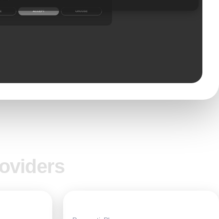
oviders
Madame Destiny Megaways