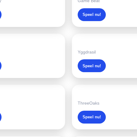
y
Game Beat
Speel nu!
ark
Valley of the Gods
Yggdrasil
Speel nu!
oins 40
Lamp of Wonder
ThreeOaks
Speel nu!